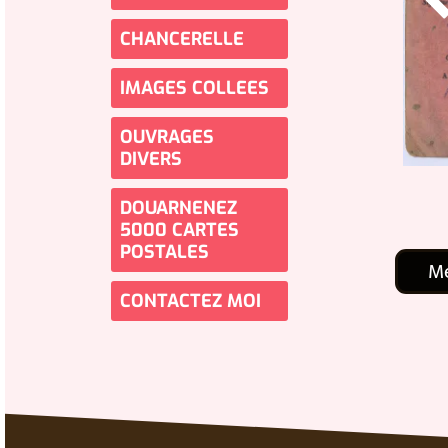
CHANCERELLE
IMAGES COLLEES
OUVRAGES
DIVERS
DOUARNENEZ
5000 CARTES
POSTALES
Me
CONTACTEZ MOI