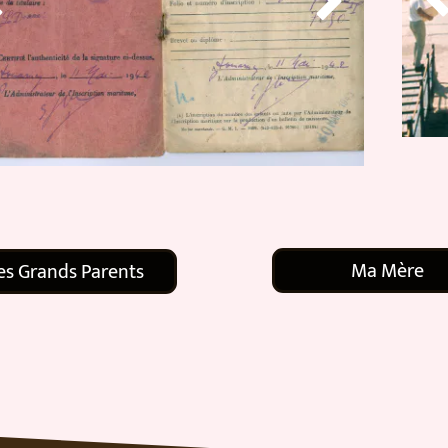


Ma Mère
s Grands Parents