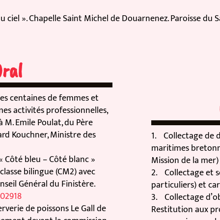
iel ». Chapelle Saint Michel de Douarnenez. Paroisse du S
al
 centaines de femmes et
C
ctivités professionnelles,
 Emile Poulat, du Père
Kouchner, Ministre des
1. Collectage de diza
maritimes bretonnes, 
ôté bleu – Côté blanc »
Mission de la mer) san
sse bilingue (CM2) avec
2. Collectage et scan
il Général du Finistère.
particuliers) et carte
918
3. Collectage d’objet
rie de poissons Le Gall de
Restitution aux propr