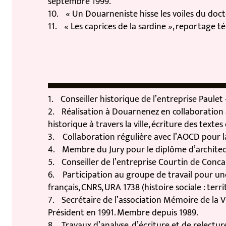
septembre 1999.
10. « Un Douarneniste hisse les voiles du doctorat
11. « Les caprices de la sardine », reportage télévi
1. Conseiller historique de l’entreprise Paulet – 
2. Réalisation à Douarnenez en collaboration ave
historique à travers la ville, écriture des textes 
3. Collaboration régulière avec l’AOCD pour la mi
4. Membre du Jury pour le diplôme d’architecte d
5. Conseiller de l’entreprise Courtin de Concarn
6. Participation au groupe de travail pour une p
français, CNRS, URA 1738 (histoire sociale : territoi
7. Secrétaire de l’association Mémoire de la Vill
Président en 1991. Membre depuis 1989.
8. Travaux d’analyse, d’écriture et de relecture div