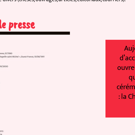
 presse
Aujou
d’accue
ouvre se
qui 
cérémoni
: la Cha
D