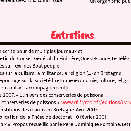
ment devant la commission
un organisme public 
Entretiens
 écrite pour de multiples journaux et
tin du Conseil Général du Finistère, Ouest-France, Le Télég
r l'exil des Boat people.
r la culture, la militance, la religion (…) en Bretagne.
rtage sur la société bretonne (économie, culture, religion) 
en contact, accompagnement).
07. « L’univers des conserveries de poissons».
onserveries de poissons ».
www.rfi.fr/radiofr/editions/072/e
titions des marins en Bretagne. Avril 2005.
tion de la Thèse de doctorat. 10 février 2001.
 ». Propos recueillis par le Père Dominique Fontaine. Lettre