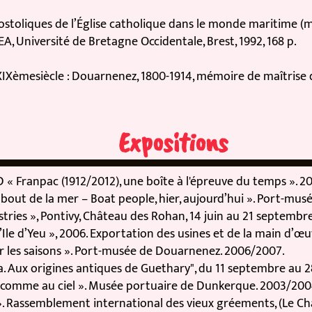
oliques de l’Église catholique dans le monde maritime (mar
niversité de Bretagne Occidentale, Brest, 1992, 168 p.
esiècle : Douarnenez, 1800-1914, mémoire de maîtrise d’Hi
Expositions
Franpac (1912/2012), une boîte à l'épreuve du temps ». 2012.
t de la mer – Boat people, hier, aujourd’hui ». Port-musée
es », Pontivy, Château des Rohan, 14 juin au 21 septembre 2
le d’Yeu », 2006. Exportation des usines et de la main d’œu
les saisons ». Port-musée de Douarnenez. 2006/2007.
 Aux origines antiques de Guethary", du 11 septembre au 28
 comme au ciel ». Musée portuaire de Dunkerque. 2003/2004.
Rassemblement international des vieux gréements, (Le Chasse-M