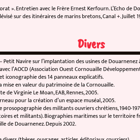
 ». Entretien avec le Frère Ernest Kerfourn. L’Echo de Douar
sé sur des itinéraires de marins bretons, Canal +. Juillet 1996
Divers
Petit Navire sur l’implantation des usines de Douarnenez à S
c l’AOCD (Association Ouest Cornouaille Développement) d'
et iconographie des 14 panneaux explicatifs.
se en valeur du patrimoine de la Cornouaille.
e Virginie Le Moan, EAB, Rennes, 2005.
eau pour la création d’un espace muséal, 2005.
rosopographie des militants ouvriers chrétiens, 1940-1970
res et militants). Biographies maritimes sur le territoire fran
e de Douarnenez. Depuis 2002.
ers (thèses, ouvrages, articles, éditoriaux, courriers).